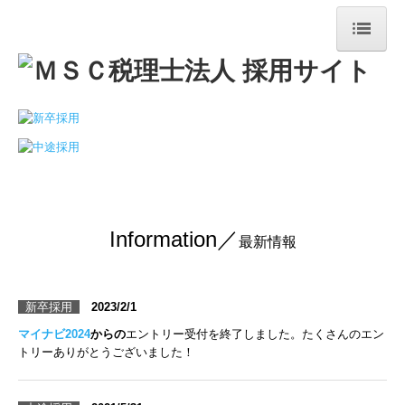
TOP
法人紹介
メンバー紹介
メンバーアンケート
働く環境
I
nformation／
最新情報
キャリアパス
新卒採用
2023/2/1
研修制度
マイナビ2024
からの
エントリー受付を終了しました。たくさんのエン
キャリア採用
トリーありがとうございました！
募集要項